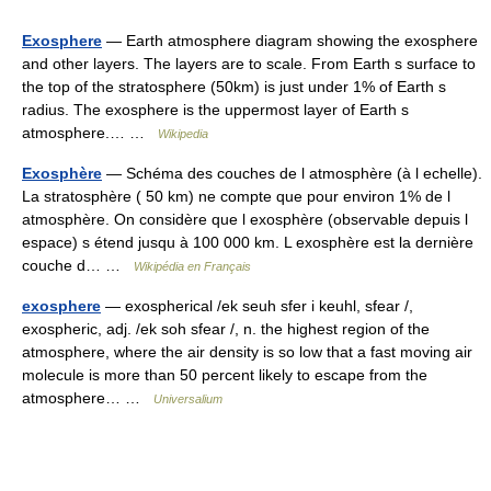
Exosphere
— Earth atmosphere diagram showing the exosphere
and other layers. The layers are to scale. From Earth s surface to
the top of the stratosphere (50km) is just under 1% of Earth s
radius. The exosphere is the uppermost layer of Earth s
atmosphere.… …
Wikipedia
Exosphère
— Schéma des couches de l atmosphère (à l echelle).
La stratosphère ( 50 km) ne compte que pour environ 1% de l
atmosphère. On considère que l exosphère (observable depuis l
espace) s étend jusqu à 100 000 km. L exosphère est la dernière
couche d… …
Wikipédia en Français
exosphere
— exospherical /ek seuh sfer i keuhl, sfear /,
exospheric, adj. /ek soh sfear /, n. the highest region of the
atmosphere, where the air density is so low that a fast moving air
molecule is more than 50 percent likely to escape from the
atmosphere… …
Universalium