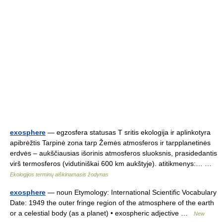
exosphere
— egzosfera statusas T sritis ekologija ir aplinkotyra
apibrėžtis Tarpinė zona tarp Žemės atmosferos ir tarpplanetinės
erdvės – aukščiausias išorinis atmosferos sluoksnis, prasidedantis
virš termosferos (vidutiniškai 600 km aukštyje). atitikmenys:… …
Ekologijos terminų aiškinamasis žodynas
exosphere
— noun Etymology: International Scientific Vocabulary
Date: 1949 the outer fringe region of the atmosphere of the earth
or a celestial body (as a planet) • exospheric adjective …
New