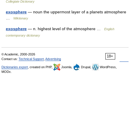
Collegiate Dictionary
exosphere
— noun the uppermost layer of a planets atmosphere
…
Wiktionary
exosphere
— n. highest level of the atmosphere …
English
contemporary dictionary
© Academic, 2000-2026
18+
Contact us:
Technical Support
,
Advertising
Dictionaries export
, created on PHP,
Joomla,
Drupal,
WordPress,
MODx.