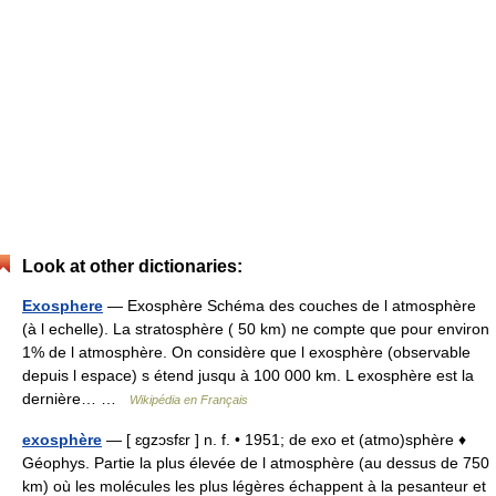
Look at other dictionaries:
Exosphere
— Exosphère Schéma des couches de l atmosphère
(à l echelle). La stratosphère ( 50 km) ne compte que pour environ
1% de l atmosphère. On considère que l exosphère (observable
depuis l espace) s étend jusqu à 100 000 km. L exosphère est la
dernière… …
Wikipédia en Français
exosphère
— [ ɛgzɔsfɛr ] n. f. • 1951; de exo et (atmo)sphère ♦
Géophys. Partie la plus élevée de l atmosphère (au dessus de 750
km) où les molécules les plus légères échappent à la pesanteur et