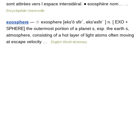
sont attirées vers l espace intersidéral. ● exosphère nom… …
Encyclopédie Universelle
exosphere
— ☆ exosphere [eks′ō sfir΄, eks′əsfir΄ ] n. [ EXO +
SPHERE] the outermost portion of a planet s, esp. the earth s,
atmosphere, consisting of a hot layer of light atoms often moving
at escape velocity …
English World dictionary